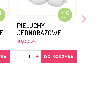
8
+10
c
serc
PIELUCHY
E
JEDNORAZOWE
10,00 ZŁ
-
+
YKA
DO KOSZYKA