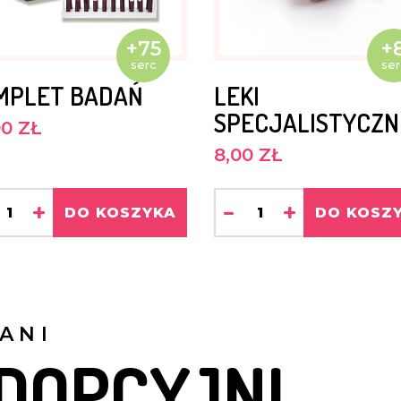
+75
+
serc
ser
MPLET BADAŃ
LEKI
SPECJALISTYCZN
00 ZŁ
8,00 ZŁ
+
-
+
DO KOSZYKA
DO KOSZ
ANI
DOPCYJNI