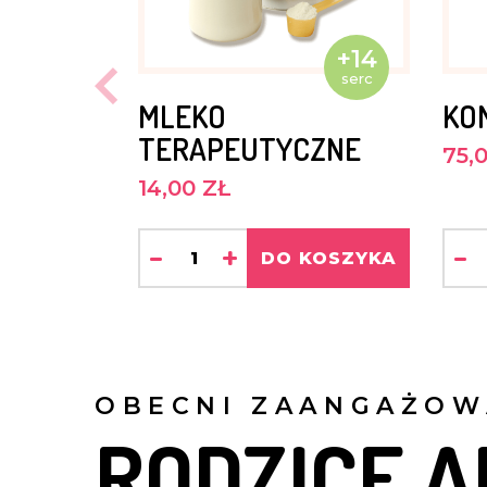
+14
serc
MLEKO
KO
TERAPEUTYCZNE
75,
14,00 ZŁ
-
+
-
DO KOSZYKA
OBECNI ZAANGAŻOW
RODZICE A