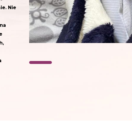
ie. Nie
zna
e
h,
a