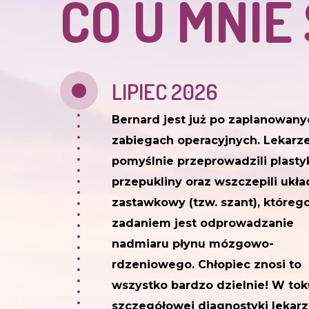
CO U MNIE
LIPIEC 2026
Bernard jest już po zaplanowany
zabiegach operacyjnych. Lekarz
pomyślnie przeprowadzili plasty
przepukliny oraz wszczepili ukła
zastawkowy (tzw. szant), któreg
zadaniem jest odprowadzanie
nadmiaru płynu mózgowo-
rdzeniowego. Chłopiec znosi to
wszystko bardzo dzielnie! W tok
szczegółowej diagnostyki lekar