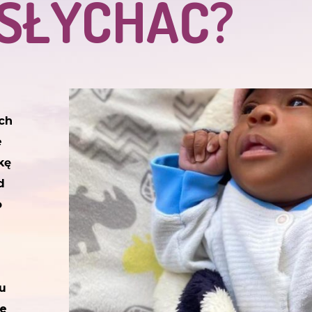
 SŁYCHAĆ?
ch
e
kę
d
o
u
ze