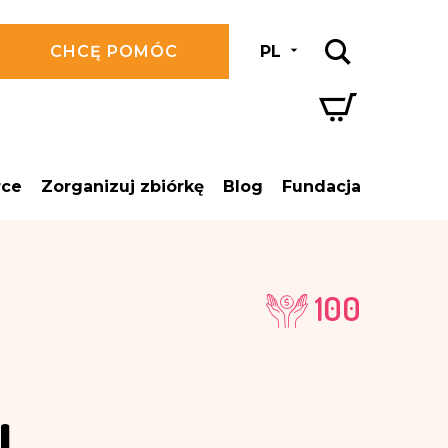
CHCĘ POMÓC
PL
rce
Zorganizuj zbiórkę
Blog
Fundacja
100
 L