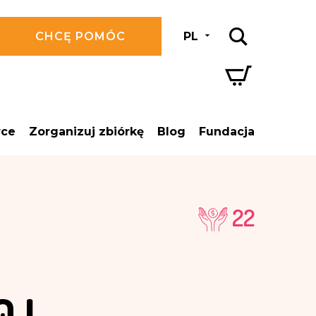
CHCĘ POMÓC
PL
rce
Zorganizuj zbiórkę
Blog
Fundacja
22
0 L