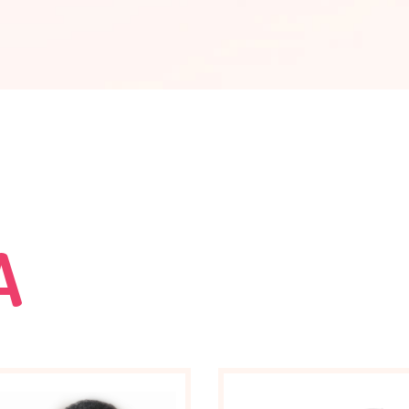
k, gdy
artins
adośnie
rze się
się
A
 klasy.
t jej
yt,