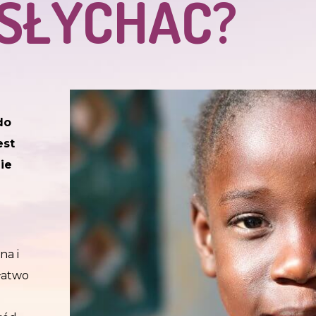
 SŁYCHAĆ?
do
est
ie
na i
 łatwo