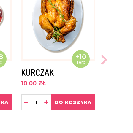
8
+10
c
serc
KURCZAK
10,00 ZŁ
-
+
YKA
DO KOSZYKA