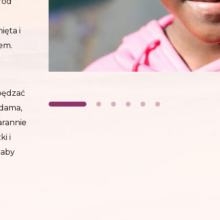
ród
ęta i
iem.
pędzać
 dama,
tarannie
i i
 aby
iała i