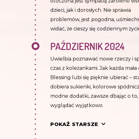
otoczona jest sympatią zarówno wś
dzieci, jak i dorosłych. Nie sprawia
problemów, jest pogodna, uśmiechni
widać, że cieszy się codziennym życ
PAŹDZIERNIK 2024
Uwielbia poznawać nowe rzeczy i s
czas z koleżankami. Jak każda mała
Blessing lubi się pięknie ubierać – s
dobiera sukienki, kolorowe spódniczk
modne dodatki, zawsze dbając o to,
wyglądać wyjątkowo.
LUTY 2024
POKAŻ STARSZE
Jest dobrym dzieckiem. Raczej nieśm