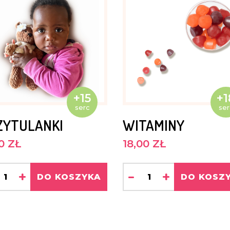
owa i
+15
+1
serc
ser
ieszka
ZYTULANKI
WITAMINY
m
0 ZŁ
18,00 ZŁ
+
-
+
DO KOSZYKA
DO KOSZ
ci.