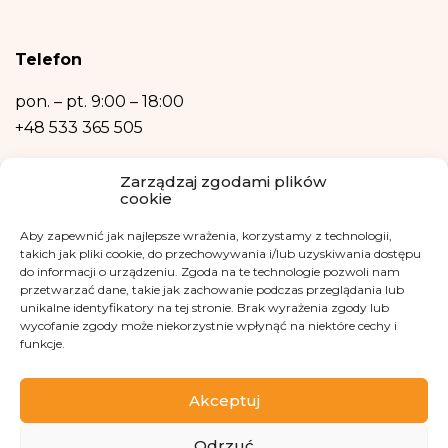
osobowych narusza przepisy ogólnego rozporządzenia o ochronie danych
osobowych z dnia 27 kwietnia 2016 r.
Podanie danych osobowych jest niezbędne do zrealizowania ww. celów.
Telefon
Dane osobowe nie będą przetwarzane w sposób zautomatyzowany w tym
również w formie profilowania.
pon. – pt.
9:00 – 18:00
+48 533 365 505
Kontakt mailowy
Zarządzaj zgodami plików
cookie
kontakt@fundacjakasisi.pl
Aby zapewnić jak najlepsze wrażenia, korzystamy z technologii,
Inspektor Danych Osobowych
takich jak pliki cookie, do przechowywania i/lub uzyskiwania dostępu
do informacji o urządzeniu. Zgoda na te technologie pozwoli nam
przetwarzać dane, takie jak zachowanie podczas przeglądania lub
Klaudia Kwiatkowska
unikalne identyfikatory na tej stronie. Brak wyrażenia zgody lub
iod@fundacjakasisi.pl
wycofanie zgody może niekorzystnie wpłynąć na niektóre cechy i
funkcje.
Odwiedź nas na
Akceptuj
Odrzuć