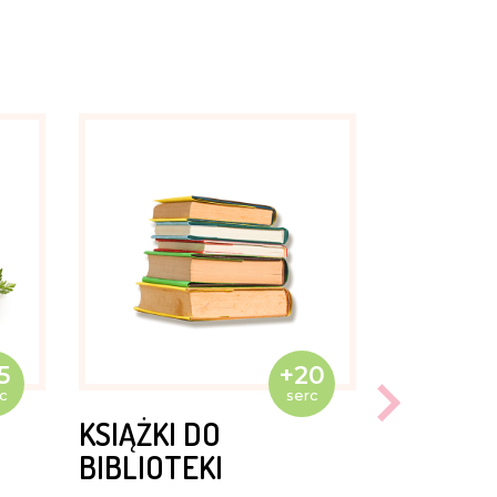
5
+20
c
serc
KSIĄŻKI DO
BIBLIOTEKI