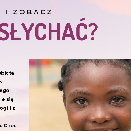
J I ZOBACZ
 SŁYCHAĆ?
obieta
w
jego
ie się
ogi i z
a. Choć