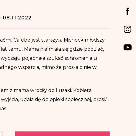
d:
08.11.2022
aćmi. Calebe jest starszy, a Misheck młodszy
a lat temu. Mama nie miała się gdzie podziać,
 zwyczaju pojechała szukać schronienia u
adnego wsparcia, mimo że prosiła o nie w
zem z mamą wróciły do Lusaki. Kobieta
 wyjścia, udała się do opieki społecznej, prosić
as.