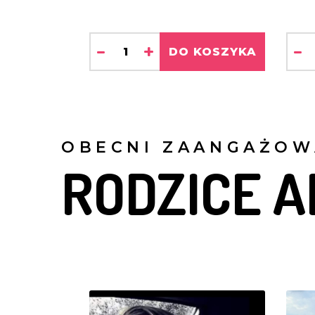
-
+
-
DO KOSZYKA
OBECNI ZAANGAŻOW
RODZICE A