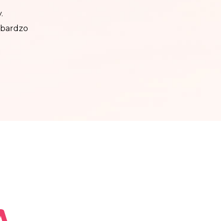
.
t bardzo