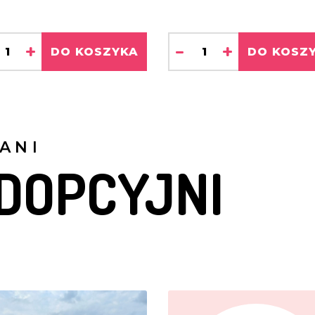
+
-
+
DO KOSZYKA
DO KOSZ
ANI
DOPCYJNI