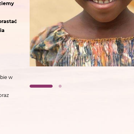
dziemy
orastać
ia
obie w
oraz