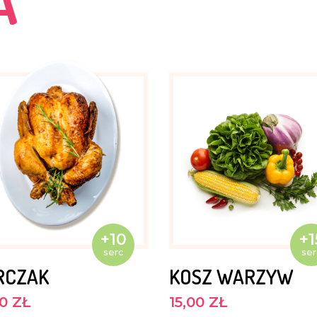
A
+10
+1
serc
ser
RCZAK
KOSZ WARZYW
00 ZŁ
15,00 ZŁ