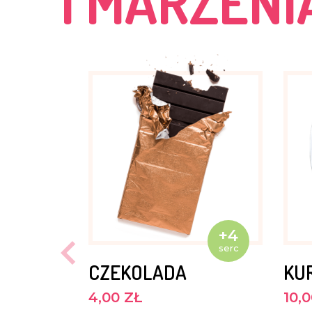
I MARZENI
+4
serc
CZEKOLADA
KU
4,00 ZŁ
10,