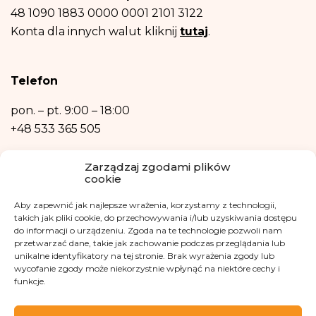
sprostowania, usunięcia, ograniczenia przetwarzania, prawo do przenoszenia
danych, prawo wniesienia sprzeciwu, prawo do przenoszenia danych.
48 1090 1883 0000 0001 2101 3122
Posiadasz również prawo wniesienia skargi do organu nadzorczego- Urzędu
Konta dla innych walut kliknij
tutaj
.
Ochrony Danych Osobowych, w razie uznania, iż przetwarzanie danych
osobowych narusza przepisy ogólnego rozporządzenia o ochronie danych
osobowych z dnia 27 kwietnia 2016 r.
Podanie danych osobowych jest niezbędne do zrealizowania ww. celów.
Telefon
Dane osobowe nie będą przetwarzane w sposób zautomatyzowany w tym
również w formie profilowania.
pon. – pt.
9:00 – 18:00
+48 533 365 505
Kontakt mailowy
Zarządzaj zgodami plików
cookie
kontakt@fundacjakasisi.pl
Aby zapewnić jak najlepsze wrażenia, korzystamy z technologii,
Inspektor Danych Osobowych
takich jak pliki cookie, do przechowywania i/lub uzyskiwania dostępu
do informacji o urządzeniu. Zgoda na te technologie pozwoli nam
przetwarzać dane, takie jak zachowanie podczas przeglądania lub
Klaudia Kwiatkowska
unikalne identyfikatory na tej stronie. Brak wyrażenia zgody lub
iod@fundacjakasisi.pl
wycofanie zgody może niekorzystnie wpłynąć na niektóre cechy i
funkcje.
Odwiedź nas na