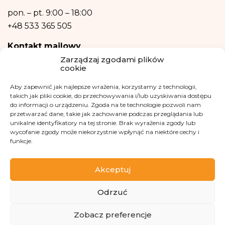
Dane osobowe nie będą przetwarzane w sposób zautomatyzowany w tym
również w formie profilowania.
pon. – pt.
9:00 – 18:00
+48 533 365 505
Kontakt mailowy
Zarządzaj zgodami plików
kontakt@fundacjakasisi.pl
cookie
Aby zapewnić jak najlepsze wrażenia, korzystamy z technologii,
Inspektor Danych Osobowych
takich jak pliki cookie, do przechowywania i/lub uzyskiwania dostępu
do informacji o urządzeniu. Zgoda na te technologie pozwoli nam
Klaudia Kwiatkowska
przetwarzać dane, takie jak zachowanie podczas przeglądania lub
iod@fundacjakasisi.pl
unikalne identyfikatory na tej stronie. Brak wyrażenia zgody lub
wycofanie zgody może niekorzystnie wpłynąć na niektóre cechy i
funkcje.
Odwiedź nas na
Akceptuj
Odrzuć
Zobacz preferencje
Copyright 2013-2026 Fundacja Kasisi KRS 0000457951