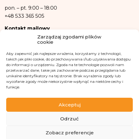
Dane osobowe nie będą przetwarzane w sposób zautomatyzowany w tym
również w formie profilowania.
pon. – pt.
9:00 – 18:00
+48 533 365 505
Kontakt mailowy
Zarządzaj zgodami plików
kontakt@fundacjakasisi.pl
cookie
Aby zapewnić jak najlepsze wrażenia, korzystamy z technologii,
Inspektor Danych Osobowych
takich jak pliki cookie, do przechowywania i/lub uzyskiwania dostępu
do informacji o urządzeniu. Zgoda na te technologie pozwoli nam
Klaudia Kwiatkowska
przetwarzać dane, takie jak zachowanie podczas przeglądania lub
iod@fundacjakasisi.pl
unikalne identyfikatory na tej stronie. Brak wyrażenia zgody lub
wycofanie zgody może niekorzystnie wpłynąć na niektóre cechy i
funkcje.
Odwiedź nas na
Akceptuj
Odrzuć
Zobacz preferencje
Copyright 2013-2026 Fundacja Kasisi KRS 0000457951