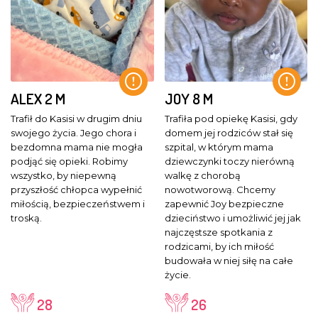
ALEX
2 M
JOY
8 M
Trafił do Kasisi w drugim dniu
Trafiła pod opiekę Kasisi, gdy
swojego życia. Jego chora i
domem jej rodziców stał się
bezdomna mama nie mogła
szpital, w którym mama
podjąć się opieki. Robimy
dziewczynki toczy nierówną
wszystko, by niepewną
walkę z chorobą
przyszłość chłopca wypełnić
nowotworową. Chcemy
miłością, bezpieczeństwem i
zapewnić Joy bezpieczne
troską.
dzieciństwo i umożliwić jej jak
najczęstsze spotkania z
rodzicami, by ich miłość
budowała w niej siłę na całe
życie.
28
26