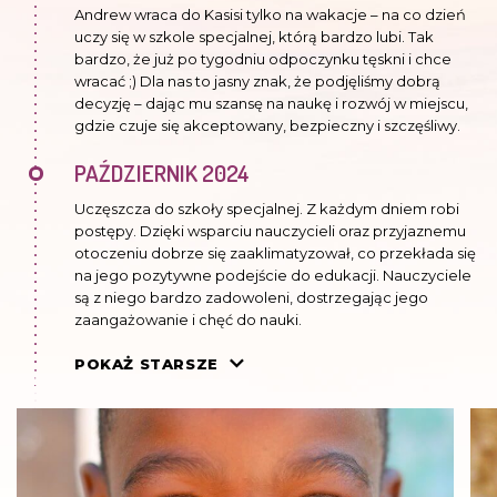
Andrew wraca do Kasisi tylko na wakacje – na co dzień
uczy się w szkole specjalnej, którą bardzo lubi. Tak
bardzo, że już po tygodniu odpoczynku tęskni i chce
wracać ;) Dla nas to jasny znak, że podjęliśmy dobrą
decyzję – dając mu szansę na naukę i rozwój w miejscu,
gdzie czuje się akceptowany, bezpieczny i szczęśliwy.
PAŹDZIERNIK 2024
Uczęszcza do szkoły specjalnej. Z każdym dniem robi
postępy. Dzięki wsparciu nauczycieli oraz przyjaznemu
otoczeniu dobrze się zaaklimatyzował, co przekłada się
na jego pozytywne podejście do edukacji. Nauczyciele
są z niego bardzo zadowoleni, dostrzegając jego
zaangażowanie i chęć do nauki.
LUTY 2024
POKAŻ STARSZE
Chłopiec ma problemy z pamięcią i koncentracją,
dlatego idzie do szkoły specjalnej, która oddalona jest o
400 km od Kasisi. Mamy nadzieję, że będzie się tam
dobrze czuł i nauka będzie mu szła lepiej.