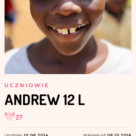
UCZNIOWIE
ANDREW
12 L
27
Urodziny:
01.06.2014
W Kasisi od:
06.10.2016