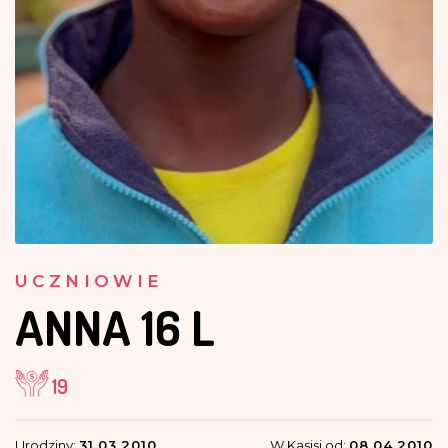
UCZNIOWIE
ANNA
16 L
19
Urodziny:
31.03.2010
W Kasisi od:
08.04.2010