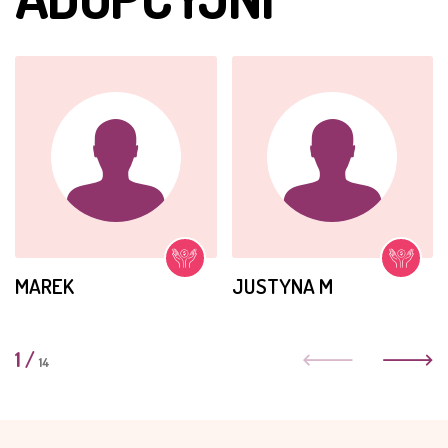
Cały czas bierze leki. Chodzi do szkoły do klasy special
needs w Kasisi. Jest bardzo wesoła.
MAJ 2015
Annie jest już w starszej grupie przedszkolaków- St.
Martins House. Codziennie korzysta z ćwiczeń
fizjoterapeutycznych. Potrafi już biegać, bardzo ładnie
mówi. Niestety nikt jej nie odwiedza.
MAREK
JUSTYNA M
1
/
14