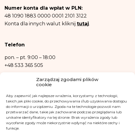
Posiadasz prawo dostępu do treści swoich danych oraz prawo ich
Numer konta dla wpłat w PLN:
sprostowania, usunięcia, ograniczenia przetwarzania, prawo do przenoszenia
danych, prawo wniesienia sprzeciwu, prawo do przenoszenia danych.
48 1090 1883 0000 0001 2101 3122
Posiadasz również prawo wniesienia skargi do organu nadzorczego- Urzędu
Konta dla innych walut kliknij
tutaj
.
Ochrony Danych Osobowych, w razie uznania, iż przetwarzanie danych
osobowych narusza przepisy ogólnego rozporządzenia o ochronie danych
osobowych z dnia 27 kwietnia 2016 r.
Podanie danych osobowych jest niezbędne do zrealizowania ww. celów.
Telefon
Dane osobowe nie będą przetwarzane w sposób zautomatyzowany w tym
również w formie profilowania.
pon. – pt.
9:00 – 18:00
+48 533 365 505
Kontakt mailowy
Zarządzaj zgodami plików
cookie
kontakt@fundacjakasisi.pl
Aby zapewnić jak najlepsze wrażenia, korzystamy z technologii,
takich jak pliki cookie, do przechowywania i/lub uzyskiwania dostępu
Inspektor Danych Osobowych
do informacji o urządzeniu. Zgoda na te technologie pozwoli nam
przetwarzać dane, takie jak zachowanie podczas przeglądania lub
Klaudia Kwiatkowska
unikalne identyfikatory na tej stronie. Brak wyrażenia zgody lub
iod@fundacjakasisi.pl
wycofanie zgody może niekorzystnie wpłynąć na niektóre cechy i
funkcje.