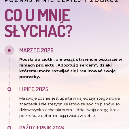
POZNAJ MNIE LEPIEJ I ZOBACZ
CO U MNIE
SŁYCHAĆ?
MARZEC 2026
Poszła do ciotki, ale wciąż otrzymuje wsparcie w
ramach projektu „Adoptuj z sercem”, dzięki
któremu może rozwijać się i realizować swoje
potrzeby.
LIPIEC 2025
Ma swoje zdanie, jest uparta w najlepszym tego słowa
znaczeniu i nie zrezygnuje łatwo ze swoich planów. To
dziewczynka z charakterem – idzie swoją drogą, krok
po kroku, z determinacją i wiarą w siebie.
PAŹDZIERNIK 2024