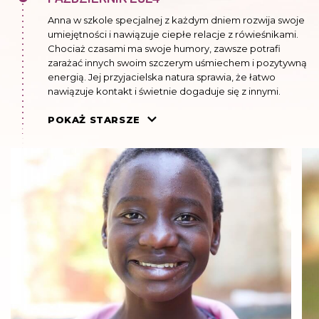
Anna w szkole specjalnej z każdym dniem rozwija swoje
umiejętności i nawiązuje ciepłe relacje z rówieśnikami.
Chociaż czasami ma swoje humory, zawsze potrafi
zarażać innych swoim szczerym uśmiechem i pozytywną
energią. Jej przyjacielska natura sprawia, że łatwo
nawiązuje kontakt i świetnie dogaduje się z innymi.
LUTY 2024
POKAŻ STARSZE
Anna do tej pory chodziła do klasy specjalnej w
normalnej szkole. Teraz zaczyna naukę w szkole
specjalnej. Tam cały program będzie dostosowany do
jej możliwości. Zamieszka w internacie w Lusace.
LIPIEC 2023
Ma problemy w szkole, ale to jej nie przeszkadza
widzieć życie pięknym. Często się uśmiecha. Wciąż
potrzebuje bardzo dużo miłości.
STYCZEŃ 2023