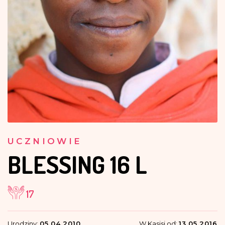
UCZNIOWIE
BLESSING
16 L
17
Urodziny:
05.04.2010
W Kasisi od:
13.05.2016