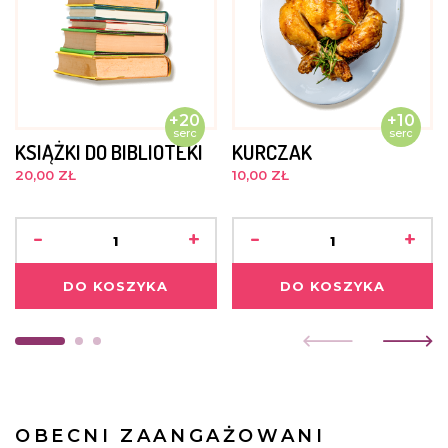
+20
+10
serc
serc
KSIĄŻKI DO BIBLIOTEKI
KURCZAK
20,00 ZŁ
10,00 ZŁ
-
+
-
+
DO KOSZYKA
DO KOSZYKA
OBECNI ZAANGAŻOWANI