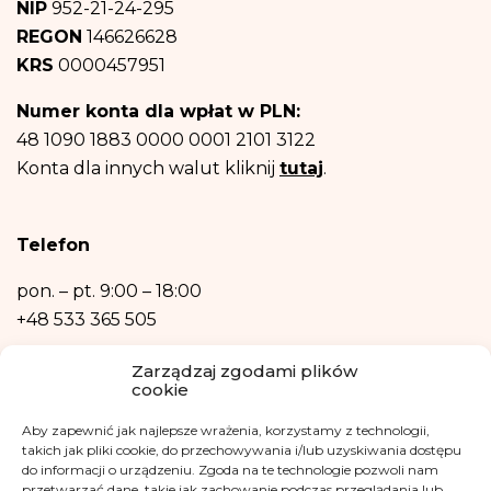
NIP
952-21-24-295
Dane osobowe będą przechowywane do czasu wyrażenia przez Ciebie
REGON
146626628
sprzeciwu – rezygnacji z newslettera
i informacji na temat fundacji.
Następnie – w niezbędnym zakresie, do realizacji celów wymienionych w
KRS
0000457951
punktach b) oraz c) powyżej.
Posiadasz prawo dostępu do treści swoich danych oraz prawo ich
Numer konta dla wpłat w PLN:
sprostowania, usunięcia, ograniczenia przetwarzania, prawo do przenoszenia
danych, prawo wniesienia sprzeciwu, prawo do przenoszenia danych.
48 1090 1883 0000 0001 2101 3122
Posiadasz również prawo wniesienia skargi do organu nadzorczego- Urzędu
Konta dla innych walut kliknij
tutaj
.
Ochrony Danych Osobowych, w razie uznania, iż przetwarzanie danych
osobowych narusza przepisy ogólnego rozporządzenia o ochronie danych
osobowych z dnia 27 kwietnia 2016 r.
Podanie danych osobowych jest niezbędne do zrealizowania ww. celów.
Telefon
Dane osobowe nie będą przetwarzane w sposób zautomatyzowany w tym
również w formie profilowania.
pon. – pt.
9:00 – 18:00
+48 533 365 505
Kontakt mailowy
Zarządzaj zgodami plików
cookie
kontakt@fundacjakasisi.pl
Aby zapewnić jak najlepsze wrażenia, korzystamy z technologii,
takich jak pliki cookie, do przechowywania i/lub uzyskiwania dostępu
Inspektor Danych Osobowych
do informacji o urządzeniu. Zgoda na te technologie pozwoli nam
przetwarzać dane, takie jak zachowanie podczas przeglądania lub