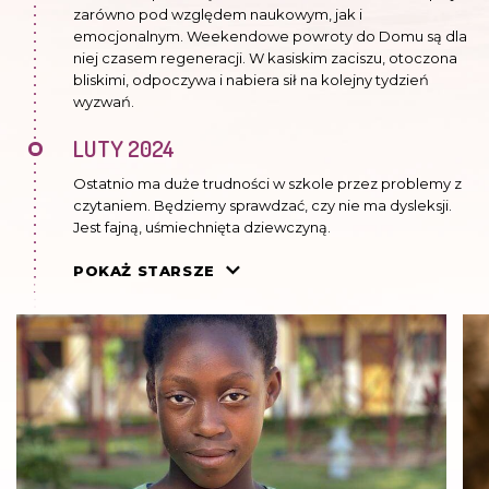
zarówno pod względem naukowym, jak i
emocjonalnym. Weekendowe powroty do Domu są dla
niej czasem regeneracji. W kasiskim zaciszu, otoczona
bliskimi, odpoczywa i nabiera sił na kolejny tydzień
wyzwań.
LUTY 2024
Ostatnio ma duże trudności w szkole przez problemy z
czytaniem. Będziemy sprawdzać, czy nie ma dysleksji.
Jest fajną, uśmiechnięta dziewczyną.
SIERPIEŃ 2023
POKAŻ STARSZE
Blessing cały czas pracuje z logopedą nad swoją
wymową. Widać już pierwsze postępy, ale jeszcze dużo
systematycznej pracy przed nią zanim przezwycięży
swoją wadę. Jest bardzo zdeterminowana, chce być jak
inne dzieci, Mimo że czasem wraca ze szkoły przejęta i
zestresowana, to bardzo dobrze sobie radzi z nauką
STYCZEŃ 2023