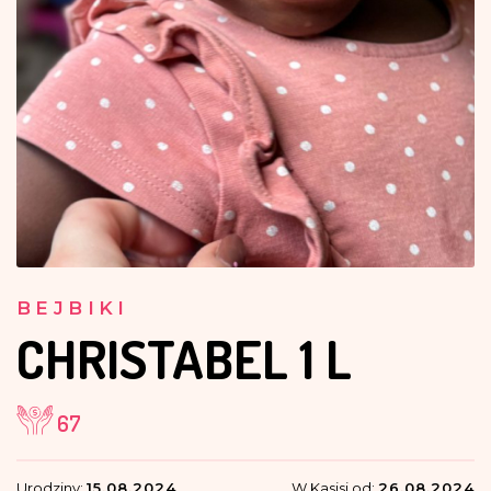
BEJBIKI
CHRISTABEL
1 L
67
Urodziny:
15.08.2024
W Kasisi od:
26.08.2024