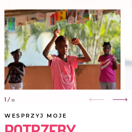
Bardzo dobrze się uczy. Ze szkoły wciąż napływają
pochwały dotyczące zaangażowania w naukę oraz
zachowania Claudii. W domu również jest bardzo
pomocna, zawsze można na nią liczyć.
STYCZEŃ 2023
Ma się dobrze. Jest bardzo inteligentna, najlepsza w
całej klasie. Lubi sama o sobie decydować.
Zdeterminowana. Jak coś zaplanuje, to musi to
wykonać.
STYCZEŃ 2022
Claudia jest zdrowa i pełna pomysłów. Bardzo lubi
rysować i skakać na skakance.
1
/
10
CZERWIEC 2021
WESPRZYJ MOJE
Nikt o nią nie pyta. Matka, która przywiozła dziewczynkę
do Kasisi, nie interesuje się nią. Claudia chodzi do
POTRZEBY
pierwszej klasy do szkoły poza Kasisi. Jest szczęśliwym