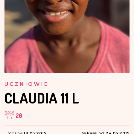
UCZNIOWIE
CLAUDIA
11 L
20
Urodziny:
19.05.2015
W Kasisi od:
24.05.2015