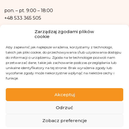
Dane osobowe nie będą przetwarzane w sposób zautomatyzowany w tym
również w formie profilowania.
pon. – pt.
9:00 – 18:00
+48 533 365 505
Kontakt mailowy
Zarządzaj zgodami plików
cookie
kontakt@fundacjakasisi.pl
Aby zapewnić jak najlepsze wrażenia, korzystamy z technologii,
takich jak pliki cookie, do przechowywania i/lub uzyskiwania dostępu
Inspektor Danych Osobowych
do informacji o urządzeniu. Zgoda na te technologie pozwoli nam
przetwarzać dane, takie jak zachowanie podczas przeglądania lub
Klaudia Kwiatkowska
unikalne identyfikatory na tej stronie. Brak wyrażenia zgody lub
iod@fundacjakasisi.pl
wycofanie zgody może niekorzystnie wpłynąć na niektóre cechy i
funkcje.
Odwiedź nas na
Akceptuj
Odrzuć
Zobacz preferencje
Copyright 2013-2026 Fundacja Kasisi KRS 0000457951