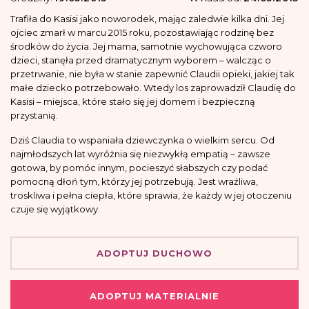
Trafiła do Kasisi jako noworodek, mając zaledwie kilka dni. Jej
ojciec zmarł w marcu 2015 roku, pozostawiając rodzinę bez
środków do życia. Jej mama, samotnie wychowująca czworo
dzieci, stanęła przed dramatycznym wyborem – walcząc o
przetrwanie, nie była w stanie zapewnić Claudii opieki, jakiej tak
małe dziecko potrzebowało. Wtedy los zaprowadził Claudię do
Kasisi – miejsca, które stało się jej domem i bezpieczną
przystanią.
Dziś Claudia to wspaniała dziewczynka o wielkim sercu. Od
najmłodszych lat wyróżnia się niezwykłą empatią – zawsze
gotowa, by pomóc innym, pocieszyć słabszych czy podać
pomocną dłoń tym, którzy jej potrzebują. Jest wrażliwa,
troskliwa i pełna ciepła, które sprawia, że każdy w jej otoczeniu
czuje się wyjątkowy.
ADOPTUJ DUCHOWO
ADOPTUJ MATERIALNIE