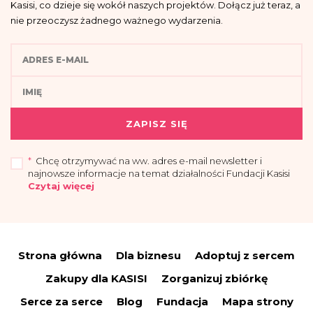
Kasisi, co dzieje się wokół naszych projektów. Dołącz już teraz, a
nie przeoczysz żadnego ważnego wydarzenia.
ZAPISZ SIĘ
*
Chcę otrzymywać na ww. adres e-mail newsletter i
najnowsze informacje na temat działalności Fundacji Kasisi
Czytaj więcej
„Przyjmuję do wiadomości, że administratorem moich danych osobowych jest
Fundacja Kasisi z siedzibą w Warszawie (04-694) przy ul. Pomiechowskiej
47/14.
Strona główna
Dla biznesu
Adoptuj z sercem
Administrator wyznaczył Inspektora Danych Osobowych, z którym można się
skontaktować drogą elektroniczną:
iod@fundacjakasisi.pl
Zakupy dla KASISI
Zorganizuj zbiórkę
Dane osobowe przetwarzane będą w celu:
Serce za serce
Blog
Fundacja
Mapa strony
a) wysyłki newslettera i informacji o działalności fundacji – co stanowi