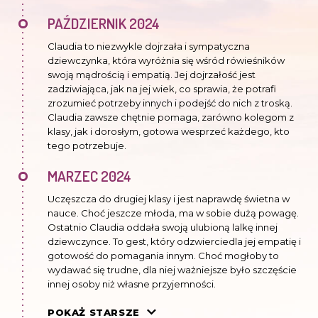
PAŹDZIERNIK 2024
Claudia to niezwykle dojrzała i sympatyczna
dziewczynka, która wyróżnia się wśród rówieśników
swoją mądrością i empatią. Jej dojrzałość jest
zadziwiająca, jak na jej wiek, co sprawia, że potrafi
zrozumieć potrzeby innych i podejść do nich z troską.
Claudia zawsze chętnie pomaga, zarówno kolegom z
klasy, jak i dorosłym, gotowa wesprzeć każdego, kto
tego potrzebuje.
MARZEC 2024
Uczęszcza do drugiej klasy i jest naprawdę świetna w
nauce. Choć jeszcze młoda, ma w sobie dużą powagę.
Ostatnio Claudia oddała swoją ulubioną lalkę innej
dziewczynce. To gest, który odzwierciedla jej empatię i
gotowość do pomagania innym. Choć mogłoby to
wydawać się trudne, dla niej ważniejsze było szczęście
innej osoby niż własne przyjemności.
LIPIEC 2023
POKAŻ STARSZE