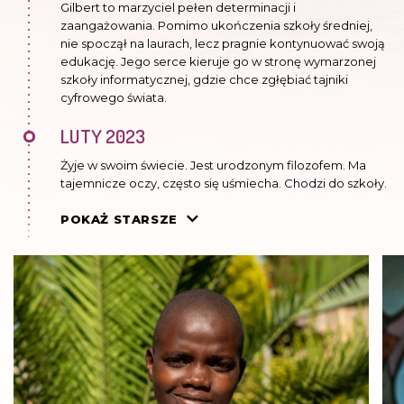
Gilbert to marzyciel pełen determinacji i
zaangażowania. Pomimo ukończenia szkoły średniej,
nie spoczął na laurach, lecz pragnie kontynuować swoją
edukację. Jego serce kieruje go w stronę wymarzonej
szkoły informatycznej, gdzie chce zgłębiać tajniki
cyfrowego świata.
LUTY 2023
Żyje w swoim świecie. Jest urodzonym filozofem. Ma
tajemnicze oczy, często się uśmiecha. Chodzi do szkoły.
LIPIEC 2022
POKAŻ STARSZE
Dobrze sobie radzi. Chodzi do szkoły średniej w
Canisius, jest to najlepsza szkoła w Zambii. Mieszka w
internacie. Przyjeżdża na wakacje do Kasisi. Bardzo
wyrósł. Jest najwyższy ze wszystkich dzieciaków.
CZERWIEC 2021
Jest w dziesiątej klasie, w szkole u Jezuitów. Bardzo się
zmienił, duży wpływ na niego miała praca na farmie w