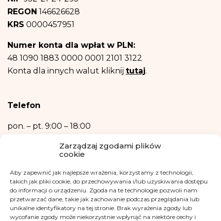
Dane osobowe będą przechowywane do czasu wyrażenia przez Ciebie
REGON
146626628
sprzeciwu – rezygnacji z newslettera
i informacji na temat fundacji.
Następnie – w niezbędnym zakresie, do realizacji celów wymienionych w
KRS
0000457951
punktach b) oraz c) powyżej.
Posiadasz prawo dostępu do treści swoich danych oraz prawo ich
Numer konta dla wpłat w PLN:
sprostowania, usunięcia, ograniczenia przetwarzania, prawo do przenoszenia
danych, prawo wniesienia sprzeciwu, prawo do przenoszenia danych.
48 1090 1883 0000 0001 2101 3122
Posiadasz również prawo wniesienia skargi do organu nadzorczego- Urzędu
Konta dla innych walut kliknij
tutaj
.
Ochrony Danych Osobowych, w razie uznania, iż przetwarzanie danych
osobowych narusza przepisy ogólnego rozporządzenia o ochronie danych
osobowych z dnia 27 kwietnia 2016 r.
Podanie danych osobowych jest niezbędne do zrealizowania ww. celów.
Telefon
Dane osobowe nie będą przetwarzane w sposób zautomatyzowany w tym
również w formie profilowania.
pon. – pt.
9:00 – 18:00
+48 533 365 505
Zarządzaj zgodami plików
cookie
Kontakt mailowy
Aby zapewnić jak najlepsze wrażenia, korzystamy z technologii,
kontakt@fundacjakasisi.pl
takich jak pliki cookie, do przechowywania i/lub uzyskiwania dostępu
do informacji o urządzeniu. Zgoda na te technologie pozwoli nam
przetwarzać dane, takie jak zachowanie podczas przeglądania lub
Inspektor Danych Osobowych
unikalne identyfikatory na tej stronie. Brak wyrażenia zgody lub
wycofanie zgody może niekorzystnie wpłynąć na niektóre cechy i
Klaudia Kwiatkowska