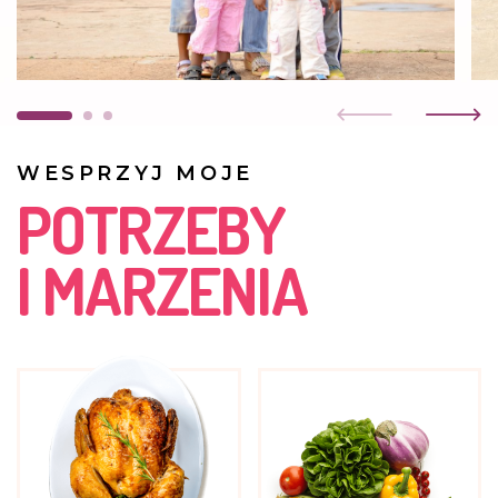
Dziewczynka jest w przedszkolu. Zazwyczaj spędza czas
z młodszym rodzeństwem .
WESPRZYJ MOJE
POTRZEBY
I MARZENIA