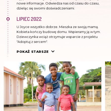
nowe informacje. Odwiedza nas od czasu do czasu,
dzieląc się swoimi doświadczeniami.
LIPIEC 2022
U Joyce wszystko dobrze. Mieszka ze swoją mamą.
Kobieta kończy budowę domu. Wspieramy ją w tym.
Dziewczynka wciąż otrzymuje wsparcie z projektu
"Adoptuj z sercem".
MAJ 2021
POKAŻ STARSZE
Cały czas mieszka z mamą. Płacimy za jej szkołę i dom,
kupiliśmy kawałek ziemi matce Joyce, żeby mogła
pobudować tam swój dom. Dziewczynka wciąż jest
objęta pomocą z projektu „Adoptuj z sercem”.
MAJ 2019
Joyce mieszka ze swoją mamą, ale wciąż otrzymuje
wsparcie z projektu „Adoptuj z sercem”.
CZERWIEC 2016