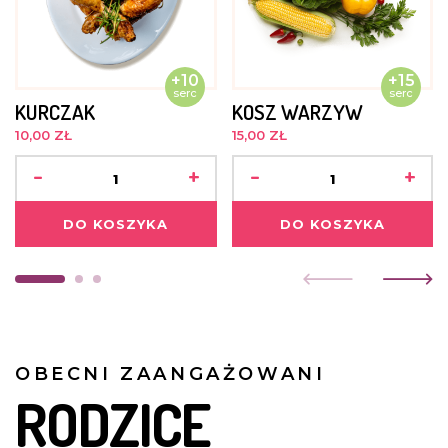
+10
+15
serc
serc
KURCZAK
KOSZ WARZYW
10,00 ZŁ
15,00 ZŁ
-
+
-
+
DO KOSZYKA
DO KOSZYKA
OBECNI ZAANGAŻOWANI
RODZICE