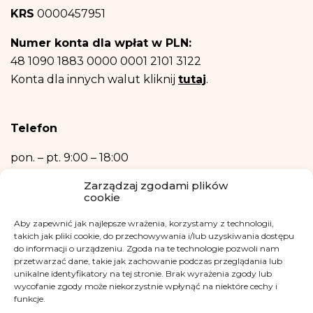
Następnie – w niezbędnym zakresie, do realizacji celów wymienionych w
KRS
0000457951
punktach b) oraz c) powyżej.
Posiadasz prawo dostępu do treści swoich danych oraz prawo ich
Numer konta dla wpłat w PLN:
sprostowania, usunięcia, ograniczenia przetwarzania, prawo do przenoszenia
danych, prawo wniesienia sprzeciwu, prawo do przenoszenia danych.
48 1090 1883 0000 0001 2101 3122
Posiadasz również prawo wniesienia skargi do organu nadzorczego- Urzędu
Konta dla innych walut kliknij
tutaj
.
Ochrony Danych Osobowych, w razie uznania, iż przetwarzanie danych
osobowych narusza przepisy ogólnego rozporządzenia o ochronie danych
osobowych z dnia 27 kwietnia 2016 r.
Podanie danych osobowych jest niezbędne do zrealizowania ww. celów.
Telefon
Dane osobowe nie będą przetwarzane w sposób zautomatyzowany w tym
również w formie profilowania.
pon. – pt.
9:00 – 18:00
+48 533 365 505
Zarządzaj zgodami plików
cookie
Kontakt mailowy
Aby zapewnić jak najlepsze wrażenia, korzystamy z technologii,
kontakt@fundacjakasisi.pl
takich jak pliki cookie, do przechowywania i/lub uzyskiwania dostępu
do informacji o urządzeniu. Zgoda na te technologie pozwoli nam
przetwarzać dane, takie jak zachowanie podczas przeglądania lub
Inspektor Danych Osobowych
unikalne identyfikatory na tej stronie. Brak wyrażenia zgody lub
wycofanie zgody może niekorzystnie wpłynąć na niektóre cechy i
Klaudia Kwiatkowska
funkcje.
iod@fundacjakasisi.pl