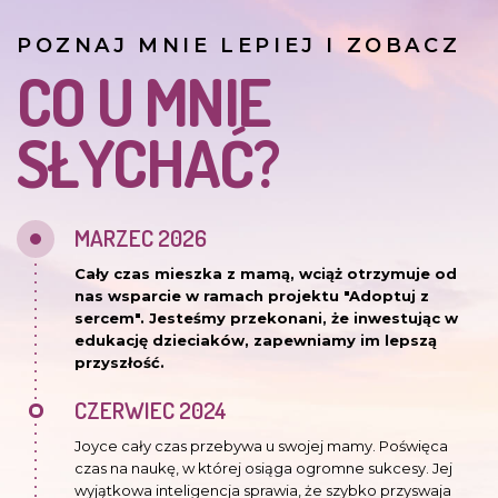
POZNAJ MNIE LEPIEJ I ZOBACZ
CO U MNIE
SŁYCHAĆ?
MARZEC 2026
Cały czas mieszka z mamą, wciąż otrzymuje od
nas wsparcie w ramach projektu "Adoptuj z
sercem". Jesteśmy przekonani, że inwestując w
edukację dzieciaków, zapewniamy im lepszą
przyszłość.
CZERWIEC 2024
Joyce cały czas przebywa u swojej mamy. Poświęca
czas na naukę, w której osiąga ogromne sukcesy. Jej
wyjątkowa inteligencja sprawia, że szybko przyswaja