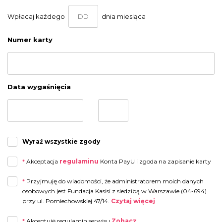
Wpłacaj każdego
dnia miesiąca
Numer karty
Data wygaśnięcia
Wyraź wszystkie zgody
*
Akceptacja
regulaminu
Konta PayU i zgoda na zapisanie karty
*
Przyjmuję do wiadomości, że administratorem moich danych
osobowych jest Fundacja Kasisi z siedzibą w Warszawie (04-694)
przy ul. Pomiechowskiej 47/14.
Czytaj więcej
Przyjmuję do wiadomości, że administratorem moich danych osobowych jest
*
Akceptuję regulamin serwisu
Zobacz