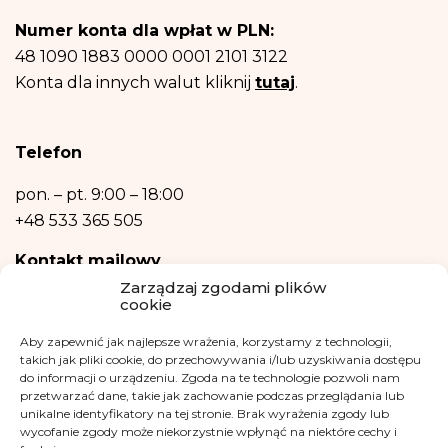
Posiadasz prawo dostępu do treści swoich danych oraz prawo ich
Numer konta dla wpłat w PLN:
sprostowania, usunięcia, ograniczenia przetwarzania, prawo do przenoszenia
danych, prawo wniesienia sprzeciwu, prawo do przenoszenia danych.
48 1090 1883 0000 0001 2101 3122
Posiadasz również prawo wniesienia skargi do organu nadzorczego- Urzędu
Konta dla innych walut kliknij
tutaj
.
Ochrony Danych Osobowych, w razie uznania, iż przetwarzanie danych
osobowych narusza przepisy ogólnego rozporządzenia o ochronie danych
osobowych z dnia 27 kwietnia 2016 r.
Podanie danych osobowych jest niezbędne do zrealizowania ww. celów.
Telefon
Dane osobowe nie będą przetwarzane w sposób zautomatyzowany w tym
również w formie profilowania.
pon. – pt.
9:00 – 18:00
+48 533 365 505
Kontakt mailowy
Zarządzaj zgodami plików
kontakt@fundacjakasisi.pl
cookie
Aby zapewnić jak najlepsze wrażenia, korzystamy z technologii,
Inspektor Danych Osobowych
takich jak pliki cookie, do przechowywania i/lub uzyskiwania dostępu
do informacji o urządzeniu. Zgoda na te technologie pozwoli nam
Klaudia Kwiatkowska
przetwarzać dane, takie jak zachowanie podczas przeglądania lub
iod@fundacjakasisi.pl
unikalne identyfikatory na tej stronie. Brak wyrażenia zgody lub
wycofanie zgody może niekorzystnie wpłynąć na niektóre cechy i