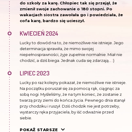
do szkoły za karę. Chłopiec tak się przejął, że
zmienił swoje zachowanie o 180 stopni. Po
wakacjach siostra zawołała go i powiedziała, że
cofa karę, bardzo się ucieszył.
KWIECIEŃ 2024
Lucky to dowód na to, że niemożliwe nie istnieje. Jego
determinacja sprawiła, że mimo swojej
niepełnosprawności, żyje zupełnie normalnie. Miał nie
chodzić, a dziś biega. Jednak cuda się zdarzają... :)
LIPIEC 2023
Lucky po raz kolejny pokazał, że niemożliwe nie istnieje.
Na początku poruszał się za pomocą rąk, ciągnąc za
sobą nogi. Myśleliśmy, że na tym koniec, że zostanie z
twarzą przy ziemi do końca życia. Pewnego dnia stanął
przy chodziku i ruszył. Dziś chodzik nie jest potrzeby,
wystarczy ręka przyjaciela, by iść odważnie przed
siebie.
GRUDZIEŃ 2022
POKAŻ STARSZE