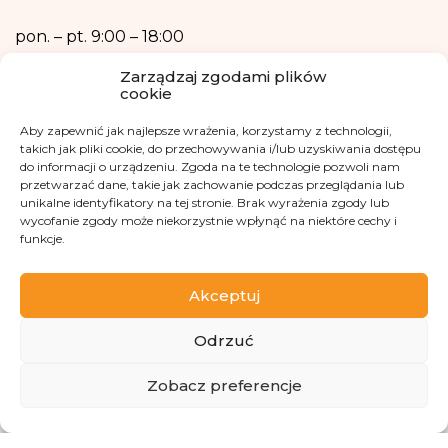
Dane osobowe nie będą przetwarzane w sposób zautomatyzowany w tym
również w formie profilowania.
pon. – pt.
9:00 – 18:00
+48 533 365 505
Zarządzaj zgodami plików
cookie
Kontakt mailowy
Aby zapewnić jak najlepsze wrażenia, korzystamy z technologii,
kontakt@fundacjakasisi.pl
takich jak pliki cookie, do przechowywania i/lub uzyskiwania dostępu
do informacji o urządzeniu. Zgoda na te technologie pozwoli nam
przetwarzać dane, takie jak zachowanie podczas przeglądania lub
Inspektor Danych Osobowych
unikalne identyfikatory na tej stronie. Brak wyrażenia zgody lub
wycofanie zgody może niekorzystnie wpłynąć na niektóre cechy i
Klaudia Kwiatkowska
funkcje.
iod@fundacjakasisi.pl
Akceptuj
Odwiedź nas na
Odrzuć
Zobacz preferencje
Copyright 2013-2026 Fundacja Kasisi KRS 0000457951