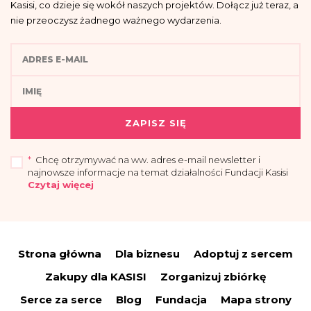
Kasisi, co dzieje się wokół naszych projektów. Dołącz już teraz, a
nie przeoczysz żadnego ważnego wydarzenia.
ZAPISZ SIĘ
*
Chcę otrzymywać na ww. adres e-mail newsletter i
najnowsze informacje na temat działalności Fundacji Kasisi
Czytaj więcej
„Przyjmuję do wiadomości, że administratorem moich danych osobowych jest
Fundacja Kasisi z siedzibą w Warszawie (04-694) przy ul. Pomiechowskiej
47/14.
Strona główna
Dla biznesu
Adoptuj z sercem
Administrator wyznaczył Inspektora Danych Osobowych, z którym można się
skontaktować drogą elektroniczną:
iod@fundacjakasisi.pl
Zakupy dla KASISI
Zorganizuj zbiórkę
Dane osobowe przetwarzane będą w celu:
Serce za serce
Blog
Fundacja
Mapa strony
a) wysyłki newslettera i informacji o działalności fundacji – co stanowi