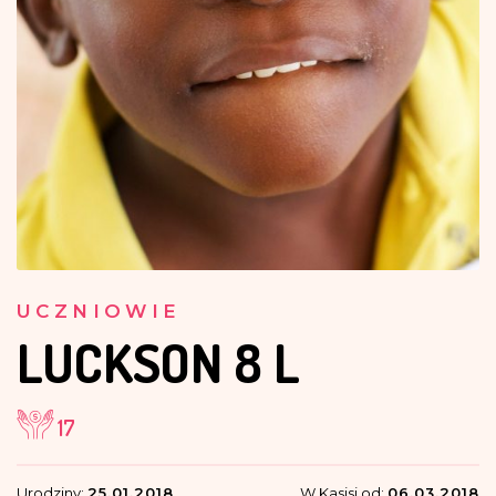
UCZNIOWIE
LUCKSON
8 L
17
Urodziny:
25.01.2018
W Kasisi od:
06.03.2018