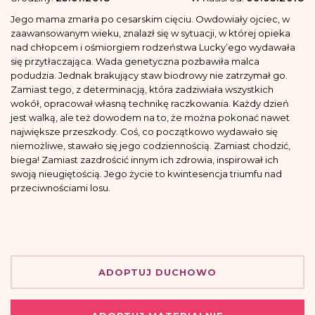
Jego mama zmarła po cesarskim cięciu. Owdowiały ojciec, w
zaawansowanym wieku, znalazł się w sytuacji, w której opieka
nad chłopcem i ośmiorgiem rodzeństwa Lucky’ego wydawała
się przytłaczająca. Wada genetyczna pozbawiła malca
podudzia. Jednak brakujący staw biodrowy nie zatrzymał go.
Zamiast tego, z determinacją, która zadziwiała wszystkich
wokół, opracował własną technikę raczkowania. Każdy dzień
jest walką, ale też dowodem na to, że można pokonać nawet
największe przeszkody. Coś, co początkowo wydawało się
niemożliwe, stawało się jego codziennością. Zamiast chodzić,
biega! Zamiast zazdrościć innym ich zdrowia, inspirował ich
swoją nieugiętością. Jego życie to kwintesencja triumfu nad
przeciwnościami losu.
ADOPTUJ DUCHOWO