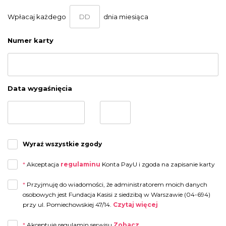
Wpłacaj każdego
dnia miesiąca
Numer karty
Data wygaśnięcia
Wyraź wszystkie zgody
*
Akceptacja
regulaminu
Konta PayU i zgoda na zapisanie karty
*
Przyjmuję do wiadomości, że administratorem moich danych
osobowych jest Fundacja Kasisi z siedzibą w Warszawie (04-694)
przy ul. Pomiechowskiej 47/14.
Czytaj więcej
Przyjmuję do wiadomości, że administratorem moich danych osobowych jest
*
Akceptuję regulamin serwisu
Zobacz