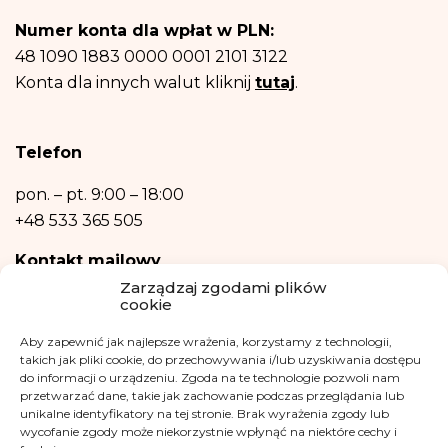
Posiadasz prawo dostępu do treści swoich danych oraz prawo ich
Numer konta dla wpłat w PLN:
sprostowania, usunięcia, ograniczenia przetwarzania, prawo do przenoszenia
danych, prawo wniesienia sprzeciwu, prawo do przenoszenia danych.
48 1090 1883 0000 0001 2101 3122
Posiadasz również prawo wniesienia skargi do organu nadzorczego- Urzędu
Konta dla innych walut kliknij
tutaj
.
Ochrony Danych Osobowych, w razie uznania, iż przetwarzanie danych
osobowych narusza przepisy ogólnego rozporządzenia o ochronie danych
osobowych z dnia 27 kwietnia 2016 r.
Podanie danych osobowych jest niezbędne do zrealizowania ww. celów.
Telefon
Dane osobowe nie będą przetwarzane w sposób zautomatyzowany w tym
również w formie profilowania.
pon. – pt.
9:00 – 18:00
+48 533 365 505
Kontakt mailowy
Zarządzaj zgodami plików
kontakt@fundacjakasisi.pl
cookie
Aby zapewnić jak najlepsze wrażenia, korzystamy z technologii,
Inspektor Danych Osobowych
takich jak pliki cookie, do przechowywania i/lub uzyskiwania dostępu
do informacji o urządzeniu. Zgoda na te technologie pozwoli nam
Klaudia Kwiatkowska
przetwarzać dane, takie jak zachowanie podczas przeglądania lub
iod@fundacjakasisi.pl
unikalne identyfikatory na tej stronie. Brak wyrażenia zgody lub
wycofanie zgody może niekorzystnie wpłynąć na niektóre cechy i