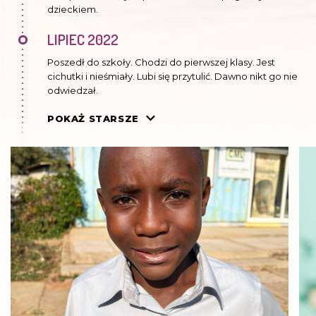
dzieckiem.
LIPIEC 2022
Poszedł do szkoły. Chodzi do pierwszej klasy. Jest
cichutki i nieśmiały. Lubi się przytulić. Dawno nikt go nie
odwiedzał.
CZERWIEC 2021
POKAŻ STARSZE
Chodzi do przedszkola. Zadomowił się już w Kasisi.
Niestety ataki anemii sierpowatej, na którą Moses cierpi,
przychodzą bardzo często.