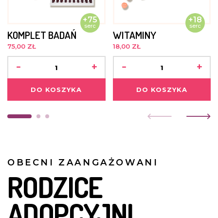
+75
+18
serc
serc
KOMPLET BADAŃ
WITAMINY
75,00 ZŁ
18,00 ZŁ
-
+
-
+
DO KOSZYKA
DO KOSZYKA
OBECNI ZAANGAŻOWANI
RODZICE
ADOPCYJNI