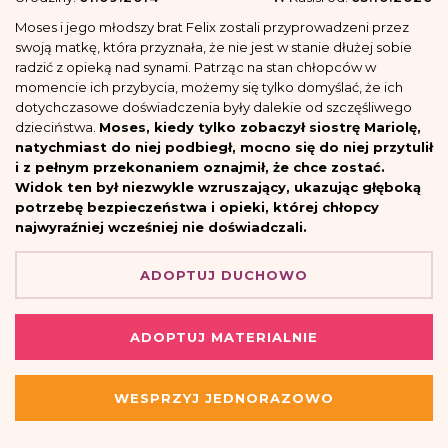
Moses i jego młodszy brat Felix zostali przyprowadzeni przez
swoją matkę, która przyznała, że nie jest w stanie dłużej sobie
radzić z opieką nad synami. Patrząc na stan chłopców w
momencie ich przybycia, możemy się tylko domyślać, że ich
dotychczasowe doświadczenia były dalekie od szczęśliwego
dzieciństwa.
Moses, kiedy tylko zobaczył siostrę Mariolę,
natychmiast do niej podbiegł, mocno się do niej przytulił
i z pełnym przekonaniem oznajmił, że chce zostać.
Widok ten był niezwykle wzruszający, ukazując głęboką
potrzebę bezpieczeństwa i opieki, której chłopcy
najwyraźniej wcześniej nie doświadczali.
ADOPTUJ DUCHOWO
ADOPTUJ MATERIALNIE
WESPRZYJ JEDNORAZOWO