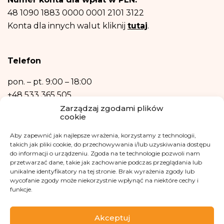
sprostowania, usunięcia, ograniczenia przetwarzania, prawo do przenoszenia
danych, prawo wniesienia sprzeciwu, prawo do przenoszenia danych.
48 1090 1883 0000 0001 2101 3122
Posiadasz również prawo wniesienia skargi do organu nadzorczego- Urzędu
Konta dla innych walut kliknij
tutaj
.
Ochrony Danych Osobowych, w razie uznania, iż przetwarzanie danych
osobowych narusza przepisy ogólnego rozporządzenia o ochronie danych
osobowych z dnia 27 kwietnia 2016 r.
Podanie danych osobowych jest niezbędne do zrealizowania ww. celów.
Telefon
Dane osobowe nie będą przetwarzane w sposób zautomatyzowany w tym
również w formie profilowania.
pon. – pt.
9:00 – 18:00
+48 533 365 505
Zarządzaj zgodami plików
Kontakt mailowy
cookie
kontakt@fundacjakasisi.pl
Aby zapewnić jak najlepsze wrażenia, korzystamy z technologii,
takich jak pliki cookie, do przechowywania i/lub uzyskiwania dostępu
do informacji o urządzeniu. Zgoda na te technologie pozwoli nam
Inspektor Danych Osobowych
przetwarzać dane, takie jak zachowanie podczas przeglądania lub
unikalne identyfikatory na tej stronie. Brak wyrażenia zgody lub
Klaudia Kwiatkowska
wycofanie zgody może niekorzystnie wpłynąć na niektóre cechy i
funkcje.
iod@fundacjakasisi.pl
Odwiedź nas na
Akceptuj