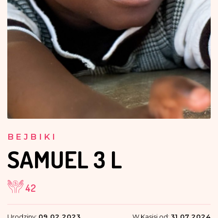
BEJBIKI
SAMUEL
3 L
42
Urodziny:
09.02.2023
W Kasisi od:
31.07.2024