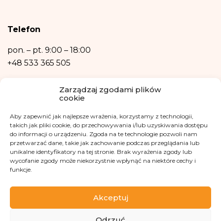
osobowych narusza przepisy ogólnego rozporządzenia o ochronie danych
osobowych z dnia 27 kwietnia 2016 r.
Podanie danych osobowych jest niezbędne do zrealizowania ww. celów.
Telefon
Dane osobowe nie będą przetwarzane w sposób zautomatyzowany w tym
również w formie profilowania.
pon. – pt.
9:00 – 18:00
+48 533 365 505
Kontakt mailowy
Zarządzaj zgodami plików
cookie
kontakt@fundacjakasisi.pl
Aby zapewnić jak najlepsze wrażenia, korzystamy z technologii,
Inspektor Danych Osobowych
takich jak pliki cookie, do przechowywania i/lub uzyskiwania dostępu
do informacji o urządzeniu. Zgoda na te technologie pozwoli nam
przetwarzać dane, takie jak zachowanie podczas przeglądania lub
Klaudia Kwiatkowska
unikalne identyfikatory na tej stronie. Brak wyrażenia zgody lub
iod@fundacjakasisi.pl
wycofanie zgody może niekorzystnie wpłynąć na niektóre cechy i
funkcje.
Odwiedź nas na
Akceptuj
Odrzuć