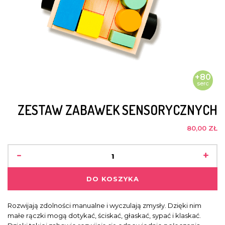
+80
serc
ZESTAW ZABAWEK SENSORYCZNYCH
80,00 ZŁ
-
+
DO KOSZYKA
Rozwijają zdolności manualne i wyczulają zmysły. Dzięki nim
małe rączki mogą dotykać, ściskać, głaskać, sypać i klaskać.