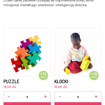
Dzięki takiej zabawie rozwijają się odpowiednie połączenia
mózgowe, kształtując wrażliwość i inteligencję dziecka.
+15
+15
serc
serc
PUZZLE
KLOCKI
15,00 ZŁ
15,00 ZŁ
-
+
-
+