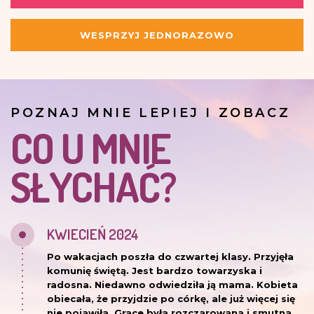
WESPRZYJ JEDNORAZOWO
POZNAJ MNIE LEPIEJ I ZOBACZ
CO U MNIE
SŁYCHAĆ?
KWIECIEŃ 2024
Po wakacjach poszła do czwartej klasy. Przyjęła
komunię świętą. Jest bardzo towarzyska i
radosna. Niedawno odwiedziła ją mama. Kobieta
obiecała, że przyjdzie po córkę, ale już więcej się
nie pojawiła. Grace była rozczarowana i smutna,