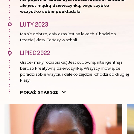
ale jest mądrą dziewczynką, więc szybko
wszystko sobie poukładała.
LUTY 2023
Ma się dobrze, cały czas jest na lekach. Chodzi do
trzeciej klasy. Tańczy w scholi.
LIPIEC 2022
Grace- mały rozrabiaka:) Jest cudowną, inteligentną i
bardzo kreatywną dziewczynką. Wszyscy mówią, że
poradzi sobie w życiu i daleko zajdzie. Chodzi do drugiej
klasy.
CZERWIEC 2021
POKAŻ STARSZE
Chodzi do pierwszej klasy. Jest rozmowną i towarzyską
dziewczynką.
MAJ 2019
W Kasisi jest z bratem Francisem. To bardzo aktywna