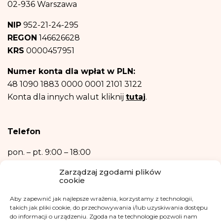
podmioty uprawnione do uzyskania informacji na podstawie przepisów prawa.
02-936 Warszawa
Dane osobowe nie będą przekazywane do państwa trzeciego ani organizacji
międzynarodowej.
NIP
952-21-24-295
Dane osobowe będą przechowywane do czasu wyrażenia przez Ciebie
REGON
146626628
sprzeciwu – rezygnacji z newslettera
i informacji na temat fundacji.
Następnie – w niezbędnym zakresie, do realizacji celów wymienionych w
KRS
0000457951
punktach b) oraz c) powyżej.
Posiadasz prawo dostępu do treści swoich danych oraz prawo ich
Numer konta dla wpłat w PLN:
sprostowania, usunięcia, ograniczenia przetwarzania, prawo do przenoszenia
danych, prawo wniesienia sprzeciwu, prawo do przenoszenia danych.
48 1090 1883 0000 0001 2101 3122
Posiadasz również prawo wniesienia skargi do organu nadzorczego- Urzędu
Konta dla innych walut kliknij
tutaj
.
Ochrony Danych Osobowych, w razie uznania, iż przetwarzanie danych
osobowych narusza przepisy ogólnego rozporządzenia o ochronie danych
osobowych z dnia 27 kwietnia 2016 r.
Podanie danych osobowych jest niezbędne do zrealizowania ww. celów.
Telefon
Dane osobowe nie będą przetwarzane w sposób zautomatyzowany w tym
również w formie profilowania.
pon. – pt.
9:00 – 18:00
+48 533 365 505
Zarządzaj zgodami plików
cookie
Kontakt mailowy
Aby zapewnić jak najlepsze wrażenia, korzystamy z technologii,
kontakt@fundacjakasisi.pl
takich jak pliki cookie, do przechowywania i/lub uzyskiwania dostępu
do informacji o urządzeniu. Zgoda na te technologie pozwoli nam