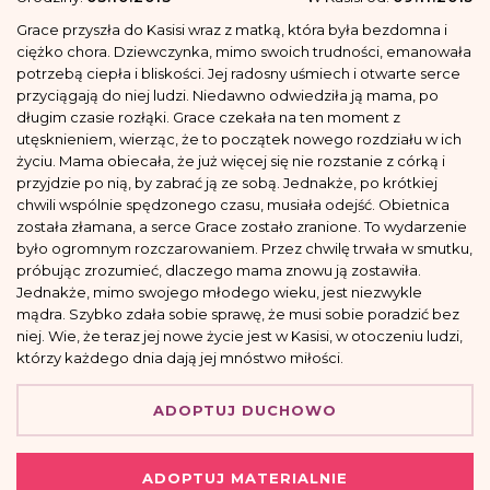
Grace przyszła do Kasisi wraz z matką, która była bezdomna i
ciężko chora. Dziewczynka, mimo swoich trudności, emanowała
potrzebą ciepła i bliskości. Jej radosny uśmiech i otwarte serce
przyciągają do niej ludzi. Niedawno odwiedziła ją mama, po
długim czasie rozłąki. Grace czekała na ten moment z
utęsknieniem, wierząc, że to początek nowego rozdziału w ich
życiu. Mama obiecała, że już więcej się nie rozstanie z córką i
przyjdzie po nią, by zabrać ją ze sobą. Jednakże, po krótkiej
chwili wspólnie spędzonego czasu, musiała odejść. Obietnica
została złamana, a serce Grace zostało zranione. To wydarzenie
było ogromnym rozczarowaniem. Przez chwilę trwała w smutku,
próbując zrozumieć, dlaczego mama znowu ją zostawiła.
Jednakże, mimo swojego młodego wieku, jest niezwykle
mądra. Szybko zdała sobie sprawę, że musi sobie poradzić bez
niej. Wie, że teraz jej nowe życie jest w Kasisi, w otoczeniu ludzi,
którzy każdego dnia dają jej mnóstwo miłości.
ADOPTUJ DUCHOWO
ADOPTUJ MATERIALNIE