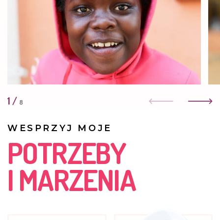
dziewczynka, wie czego chce, umie walczyć o siebie.
Jest bardzo przyjacielska.
LIPIEC 2018
Grace pnie się po szczeblach przedszkolnej kariery;) To
już nie maluszek, ale pani starszak. Przeniosła się do St
Edmund's House, które dla najmłodszych mieszkańców
Kasisi jest ważnym etapem i jasnym sygnałem dla
wszystkich, że nie wypada już mówić o mieszkańcach
1
/
tego domu "bejbiki".
8
CZERWIEC 2016
WESPRZYJ MOJE
Grace często choruje na płuca. Mimo, że w Kasisi jest już
POTRZEBY
od jakiegoś czasu, to wciąż jest bojaźliwa. Potrzebuje
dużo ciepła i uwagi.
I MARZENIA