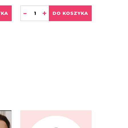
-
+
YKA
DO KOSZYKA