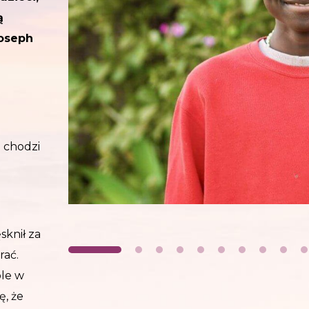
ą
Joseph
m chodzi
sknił za
rać.
ole w
ę, że