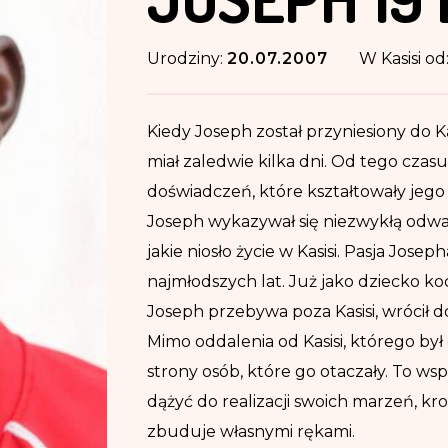
Urodziny:
20.07.2007
W Kasisi od
Kiedy Joseph został przyniesiony do Ka
miał zaledwie kilka dni. Od tego czas
doświadczeń, które kształtowały jego
Joseph wykazywał się niezwykłą odwag
jakie niosło życie w Kasisi. Pasja Jos
najmłodszych lat. Już jako dziecko 
Joseph przebywa poza Kasisi, wrócił d
Mimo oddalenia od Kasisi, którego był 
strony osób, które go otaczały. To w
dążyć do realizacji swoich marzeń, kro
zbuduje własnymi rękami.