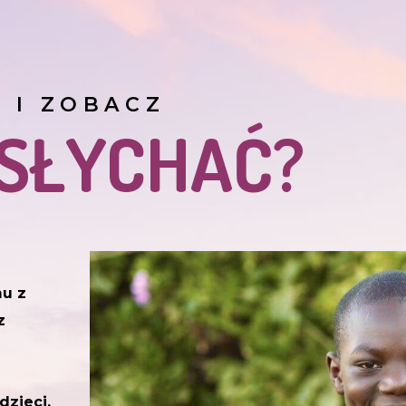
J I ZOBACZ
 SŁYCHAĆ?
mu z
z
dzieci,