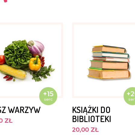
aluje,
zy będą
na
 grać w
+15
+2
e udział
serc
ser
iało
SZ WARZYW
KSIĄŻKI DO
 lubią,
BIBLIOTEKI
0 ZŁ
różnych
20,00 ZŁ