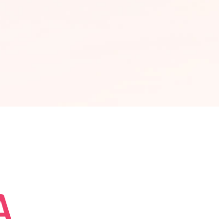
st już
ożony i
odzi do
po. To
a
e
A