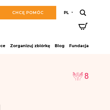
CHCĘ POMÓC
PL
rce
Zorganizuj zbiórkę
Blog
Fundacja
8
L