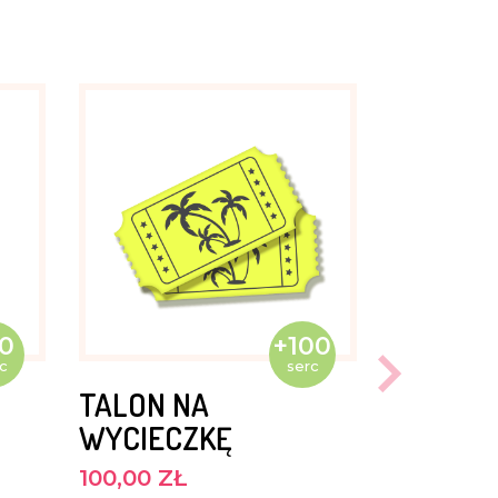
0
+100
c
serc
TALON NA
WYCIECZKĘ
100,00 ZŁ