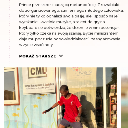
Prince przeszedł znaczącą metamorfozę. Z rozrabiaki
do zorganizowanego, sumiennego młodego człowieka,
który nie tylko odnalazł swoją pasję, ale i sposób na jej
wyrażanie. Uwielbia muzykę, a talent do gry na
keyboardzie potwierdza, że drzemie w nim potencjał,
który tylko czeka na swoją szansę. Bycie ministrantem
daje mu poczucie odpowiedzialności i zaangażowania
w życie wspólnoty.
LIPIEC 2022
POKAŻ STARSZE
Jest w grupie starszych chłopców Don Bosko. Bardzo
się z tego cieszy. Jego pasją jest piłka nożna. Chętnie
również uczestniczy w warsztatach plastycznych. Służy
w kościele jako ministrant. Chodzi do piątej klasy. Jest
jednym z lepszych uczniów w szkole.
MAJ 2021
Chodzi do czwartej klasy. Jest bardzo dojrzały i
poważny. Lubi grać w piłkę, malować.