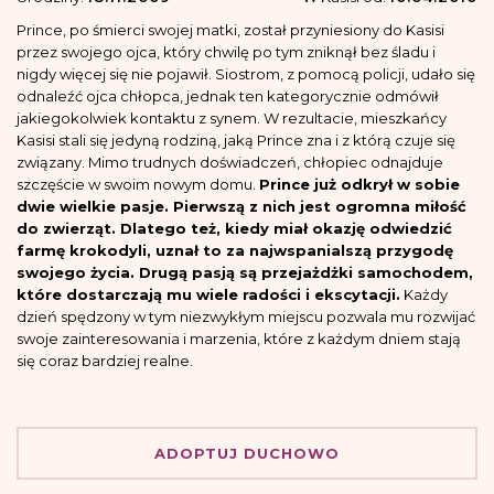
Prince, po śmierci swojej matki, został przyniesiony do Kasisi
przez swojego ojca, który chwilę po tym zniknął bez śladu i
nigdy więcej się nie pojawił. Siostrom, z pomocą policji, udało się
odnaleźć ojca chłopca, jednak ten kategorycznie odmówił
jakiegokolwiek kontaktu z synem. W rezultacie, mieszkańcy
Kasisi stali się jedyną rodziną, jaką Prince zna i z którą czuje się
związany. Mimo trudnych doświadczeń, chłopiec odnajduje
szczęście w swoim nowym domu.
Prince już odkrył w sobie
dwie wielkie pasje. Pierwszą z nich jest ogromna miłość
do zwierząt. Dlatego też, kiedy miał okazję odwiedzić
farmę krokodyli, uznał to za najwspanialszą przygodę
swojego życia. Drugą pasją są przejażdżki samochodem,
które dostarczają mu wiele radości i ekscytacji.
Każdy
dzień spędzony w tym niezwykłym miejscu pozwala mu rozwijać
swoje zainteresowania i marzenia, które z każdym dniem stają
się coraz bardziej realne.
ADOPTUJ DUCHOWO