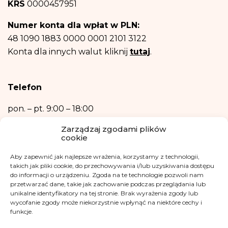
KRS
0000457951
punktach b) oraz c) powyżej.
Posiadasz prawo dostępu do treści swoich danych oraz prawo ich
Numer konta dla wpłat w PLN:
sprostowania, usunięcia, ograniczenia przetwarzania, prawo do przenoszenia
danych, prawo wniesienia sprzeciwu, prawo do przenoszenia danych.
48 1090 1883 0000 0001 2101 3122
Posiadasz również prawo wniesienia skargi do organu nadzorczego- Urzędu
Konta dla innych walut kliknij
tutaj
.
Ochrony Danych Osobowych, w razie uznania, iż przetwarzanie danych
osobowych narusza przepisy ogólnego rozporządzenia o ochronie danych
osobowych z dnia 27 kwietnia 2016 r.
Podanie danych osobowych jest niezbędne do zrealizowania ww. celów.
Telefon
Dane osobowe nie będą przetwarzane w sposób zautomatyzowany w tym
również w formie profilowania.
pon. – pt.
9:00 – 18:00
+48 533 365 505
Zarządzaj zgodami plików
cookie
Kontakt mailowy
Aby zapewnić jak najlepsze wrażenia, korzystamy z technologii,
kontakt@fundacjakasisi.pl
takich jak pliki cookie, do przechowywania i/lub uzyskiwania dostępu
do informacji o urządzeniu. Zgoda na te technologie pozwoli nam
przetwarzać dane, takie jak zachowanie podczas przeglądania lub
Inspektor Danych Osobowych
unikalne identyfikatory na tej stronie. Brak wyrażenia zgody lub
wycofanie zgody może niekorzystnie wpłynąć na niektóre cechy i
Klaudia Kwiatkowska
funkcje.
iod@fundacjakasisi.pl