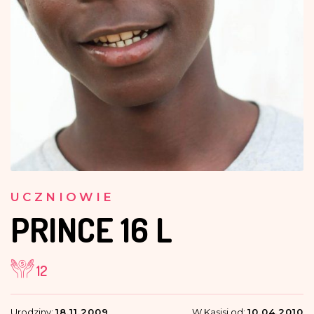
UCZNIOWIE
PRINCE
16 L
12
Urodziny:
18.11.2009
W Kasisi od:
10.04.2010