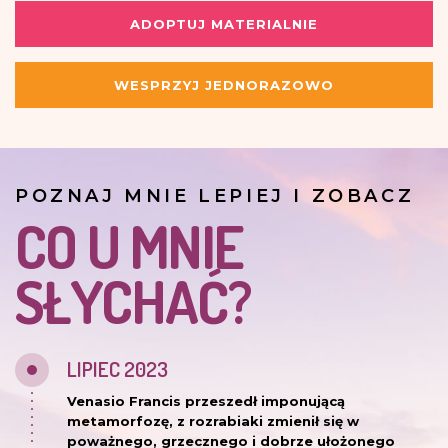
ADOPTUJ MATERIALNIE
WESPRZYJ JEDNORAZOWO
POZNAJ MNIE LEPIEJ I ZOBACZ
CO U MNIE
SŁYCHAĆ?
LIPIEC 2023
Venasio Francis przeszedł imponującą
metamorfozę, z rozrabiaki zmienił się w
poważnego, grzecznego i dobrze ułożonego