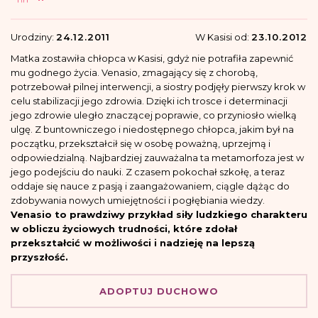
Urodziny:
24.12.2011
W Kasisi od:
23.10.2012
Matka zostawiła chłopca w Kasisi, gdyż nie potrafiła zapewnić
mu godnego życia. Venasio, zmagający się z chorobą,
potrzebował pilnej interwencji, a siostry podjęły pierwszy krok w
celu stabilizacji jego zdrowia. Dzięki ich trosce i determinacji
jego zdrowie uległo znaczącej poprawie, co przyniosło wielką
ulgę. Z buntowniczego i niedostępnego chłopca, jakim był na
początku, przekształcił się w osobę poważną, uprzejmą i
odpowiedzialną. Najbardziej zauważalna ta metamorfoza jest w
jego podejściu do nauki. Z czasem pokochał szkołę, a teraz
oddaje się nauce z pasją i zaangażowaniem, ciągle dążąc do
zdobywania nowych umiejętności i pogłębiania wiedzy.
Venasio to prawdziwy przykład siły ludzkiego charakteru
w obliczu życiowych trudności, które zdołał
przekształcić w możliwości i nadzieję na lepszą
przyszłość.
ADOPTUJ DUCHOWO