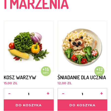
I MARZENIA
dłoni. Prawdopodobnie przyczyną problemów było
niepozorne skaleczenie, które mogło zostać
nadkażone jakąś bakterią. Sytuacja została jednak
opanowana, Francis operację zniósł bardzo dzielnie.
CZERWIEC 2016
Francis bardzo chciałby iść już do grupy większych
chłopców i pewnie niebawem spełni się jego
marzenie. Ma kłopoty ze zdrowiem, często choruje.
CZERWIEC 2015
Niedawno odwiedziła go mama, ale powiedziała, że nie
może się nim zająć. Stan jego zdrowia jest dobry.
+15
+12
serc
serc
KOSZ WARZYW
ŚNIADANIE DLA UCZNIA
15,00 ZŁ
12,00 ZŁ
-
+
-
+
DO KOSZYKA
DO KOSZYKA