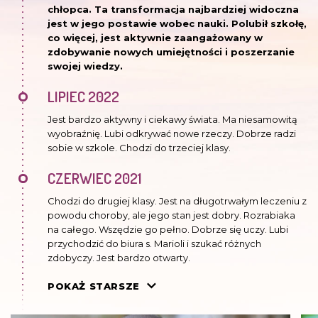
chłopca. Ta transformacja najbardziej widoczna
jest w jego postawie wobec nauki. Polubił szkołę,
co więcej, jest aktywnie zaangażowany w
zdobywanie nowych umiejętności i poszerzanie
swojej wiedzy.
LIPIEC 2022
Jest bardzo aktywny i ciekawy świata. Ma niesamowitą
wyobraźnię. Lubi odkrywać nowe rzeczy. Dobrze radzi
sobie w szkole. Chodzi do trzeciej klasy.
CZERWIEC 2021
Chodzi do drugiej klasy. Jest na długotrwałym leczeniu z
powodu choroby, ale jego stan jest dobry. Rozrabiaka
na całego. Wszędzie go pełno. Dobrze się uczy. Lubi
przychodzić do biura s. Marioli i szukać różnych
zdobyczy. Jest bardzo otwarty.
LIPIEC 2020
POKAŻ STARSZE
Chłopiec chodzi do pierwszej klasy. Uczy się dobrze.